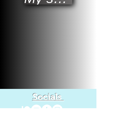
Socia
ls